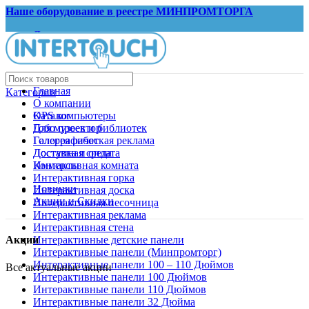
Наше оборудование в реестре МИНПРОМТОРГА
Документы
Запрос КП
Главная
Категории
О компании
OPS компьютеры
Каталог
Гобо проектор
Для музеев и библиотек
Голографическая реклама
Галерея работ
Доступная среда
Доставка и оплата
Иммерсивная комната
Контакты
Интерактивная горка
Новинки
Интерактивная доска
Акции и Скидки
Интерактивная песочница
Интерактивная реклама
Интерактивная стена
Интерактивные детские панели
Акции
Интерактивные панели (Минпромторг)
Интерактивные панели 100 – 110 Дюймов
Все актуальные акции
Интерактивные панели 100 Дюймов
Интерактивные панели 110 Дюймов
Интерактивные панели 32 Дюйма