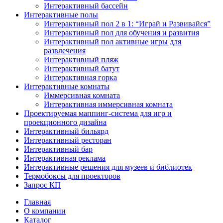
Интерактивный бассейн
Интерактивные полы
Интерактивный пол 2 в 1: “Играй и Развивайся”
Интерактивный пол для обучения и развития
Интерактивный пол активные игры для
развлечения
Интерактивный пляж
Интерактивный батут
Интерактивная горка
Интерактивные комнаты
Иммерсивная комната
Интерактивная иммерсивная комната
Проектируемая маппинг-система для игр и
проекционного дизайна
Интерактивный бильярд
Интерактивный ресторан
Интерактивный бар
Интерактивная реклама
Интерактивные решения для музеев и библиотек
Термобоксы для проекторов
Запрос КП
Главная
О компании
Каталог