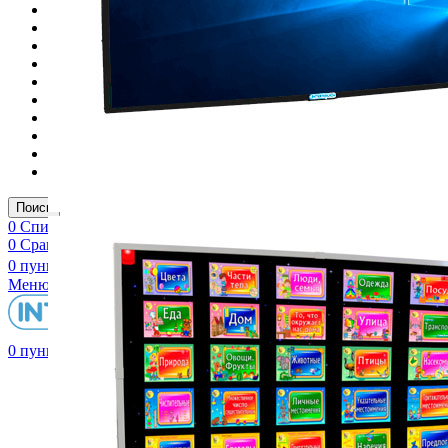
Логопедические панели
Мобильные стойки
Моноблоки
Моноблоки (Минпромторг)
Ожившие рисунки
Проекционная комната
Реестр Минпромторга
Сенсорные инфракрасные рамки
Спецпредложение панели реестр
Термобоксы для проекторов
Поиск
0
Список желаний
0
Сравнить
0
пункт
0
₽
Меню
0
пункт
0
₽