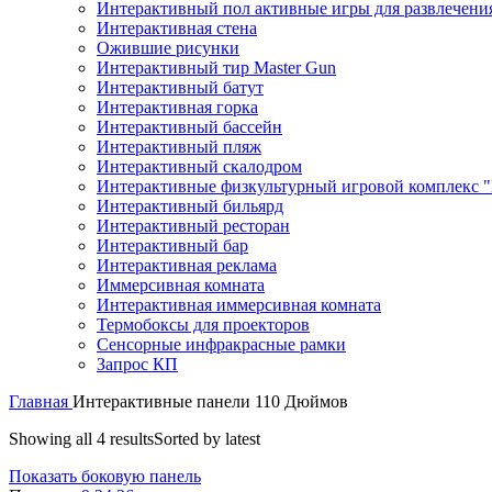
Интерактивный пол активные игры для развлечени
Интерактивная стена
Ожившие рисунки
Интерактивный тир Master Gun
Интерактивный батут
Интерактивная горка
Интерактивный бассейн
Интерактивный пляж
Интерактивный скалодром
Интерактивные физкультурный игровой комплекс "
Интерактивный бильярд
Интерактивный ресторан
Интерактивный бар
Интерактивная реклама
Иммерсивная комната
Интерактивная иммерсивная комната
Термобоксы для проекторов
Сенсорные инфракрасные рамки
Запрос КП
Главная
Интерактивные панели 110 Дюймов
Showing all 4 results
Sorted by latest
Показать боковую панель