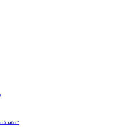
я
ый забег"