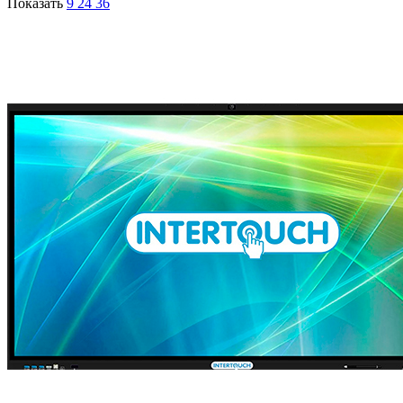
Показать
9
24
36