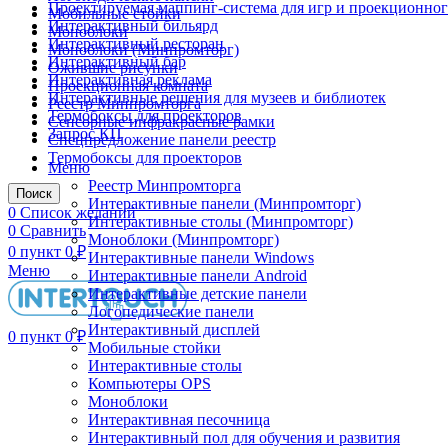
Проектируемая маппинг-система для игр и проекционног
Мобильные стойки
Интерактивный бильярд
Моноблоки
Интерактивный ресторан
Моноблоки (Минпромторг)
Интерактивный бар
Ожившие рисунки
Интерактивная реклама
Проекционная комната
Интерактивные решения для музеев и библиотек
Реестр Минпромторга
Термобоксы для проекторов
Сенсорные инфракрасные рамки
Запрос КП
Спецпредложение панели реестр
Термобоксы для проекторов
Меню
Реестр Минпромторга
Поиск
Интерактивные панели (Минпромторг)
0
Список желаний
Интерактивные столы (Минпромторг)
0
Сравнить
Моноблоки (Минпромторг)
0
пункт
0
₽
Интерактивные панели Windows
Меню
Интерактивные панели Android
Интерактивные детские панели
Логопедические панели
Интерактивный дисплей
0
пункт
0
₽
Мобильные стойки
Интерактивные столы
Компьютеры OPS
Моноблоки
Интерактивная песочница
Интерактивный пол для обучения и развития