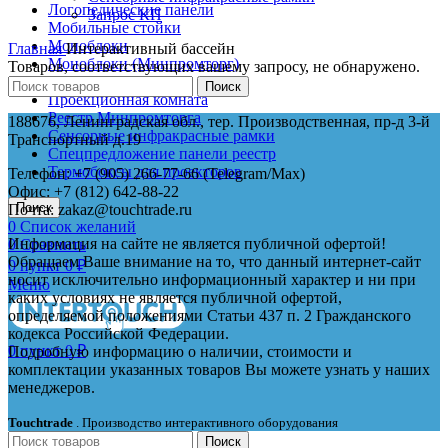
Логопедические панели
Запрос КП
Мобильные стойки
Моноблоки
Главная
Интерактивный бассейн
Моноблоки (Минпромторг)
Товаров, соответствующих вашему запросу, не обнаружено.
Ожившие рисунки
Поиск
Проекционная комната
Реестр Минпромторга
188676, Ленинградская обл., тер. Производственная, пр-д 3-й
Сенсорные инфракрасные рамки
Транспортный д.19
Спецпредложение панели реестр
Термобоксы для проекторов
Телефон: +7 (905) 266-77-66 (Telegram/Maх)
Офис: +7 (812) 642-88-22
Поиск
Почта: zakaz@touchtrade.ru
0
Список желаний
Информация на сайте не является публичной офертой!
0
Сравнить
Обращаем Ваше внимание на то, что данный интернет-сайт
0
пункт
0
₽
носит исключительно информационный характер и ни при
Меню
каких условиях не является публичной офертой,
определяемой положениями Статьи 437 п. 2 Гражданского
кодекса Российской Федерации.
0
пункт
0
₽
Подробную информацию о наличии, стоимости и
комплектации указанных товаров Вы можете узнать у наших
менеджеров.
Touchtrade
. Производство интерактивного оборудования
Поиск