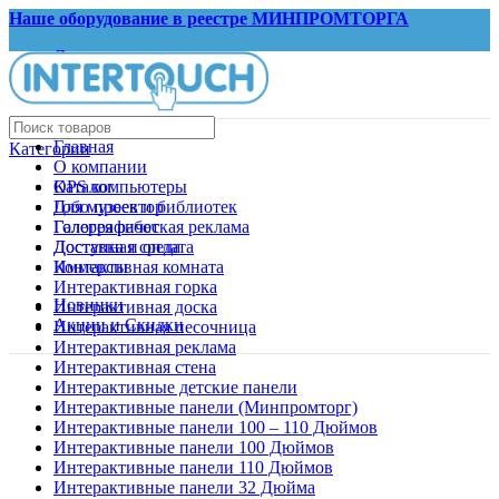
Наше оборудование в реестре МИНПРОМТОРГА
Документы
Запрос КП
Главная
Категории
О компании
OPS компьютеры
Каталог
Гобо проектор
Для музеев и библиотек
Голографическая реклама
Галерея работ
Доступная среда
Доставка и оплата
Иммерсивная комната
Контакты
Интерактивная горка
Новинки
Интерактивная доска
Акции и Скидки
Интерактивная песочница
Интерактивная реклама
Интерактивная стена
Интерактивные детские панели
Интерактивные панели (Минпромторг)
Интерактивные панели 100 – 110 Дюймов
Интерактивные панели 100 Дюймов
Интерактивные панели 110 Дюймов
Интерактивные панели 32 Дюйма