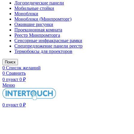
Логопедические панели
Мобильные стойки
Моноблоки
Моноблоки (Минпромторг)
Ожившие рисунки
Проекционная комната
Реестр Минпромторга
Сенсорные инфракрасные рамки
Спецпредложение панели реестр
Термобоксы для проекторов
Поиск
0
Список желаний
0
Сравнить
0
пункт
0
₽
Меню
0
пункт
0
₽