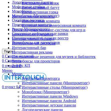
Логопедические панели
Интерактивный пляж
Мобильные стойки
Интерактивный батут
Моноблоки
Интерактивная горка
Моноблоки (Минпромторг)
Интерактивные комнаты
Ожившие рисунки
Иммерсивная комната
Проекционная комната
Интерактивная иммерсивная комната
Реестр Минпромторга
Проектируемая маппинг-система для игр и
Сенсорные инфракрасные рамки
проекционного дизайна
Спецпредложение панели реестр
Интерактивный бильярд
Термобоксы для проекторов
Интерактивный ресторан
Интерактивный бар
Поиск
Интерактивная реклама
0
Список желаний
Интерактивные решения для музеев и библиотек
0
Сравнить
Термобоксы для проекторов
Запрос КП
0
пункт
0
₽
Меню
Меню
Реестр Минпромторга
Интерактивные панели (Минпромторг)
0
пункт
0
₽
Интерактивные столы (Минпромторг)
Моноблоки (Минпромторг)
Интерактивные панели Windows
Интерактивные панели Android
Интерактивные детские панели
Логопедические панели