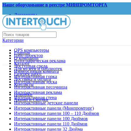
Наше оборудование в реестре МИНПРОМТОРГА
Документы
Запрос КП
Категории
OPS компьютеры
Главная
Гобо проектор
О компании
Голографическая реклама
Каталог
Доступная среда
Для музеев и библиотек
Иммерсивная комната
Галерея работ
Интерактивная горка
Доставка и оплата
Интерактивная доска
Контакты
Интерактивная песочница
Интерактивная реклама
Новинки
Интерактивная стена
Акции и Скидки
Интерактивные детские панели
Интерактивные панели (Минпромторг)
Интерактивные панели 100 – 110 Дюймов
Интерактивные панели 100 Дюймов
Интерактивные панели 110 Дюймов
Интерактивные панели 32 Дюйма