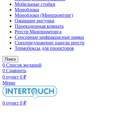
Мобильные стойки
Моноблоки
Моноблоки (Минпромторг)
Ожившие рисунки
Проекционная комната
Реестр Минпромторга
Сенсорные инфракрасные рамки
Спецпредложение панели реестр
Термобоксы для проекторов
Поиск
0
Список желаний
0
Сравнить
0
пункт
0
₽
Меню
0
пункт
0
₽