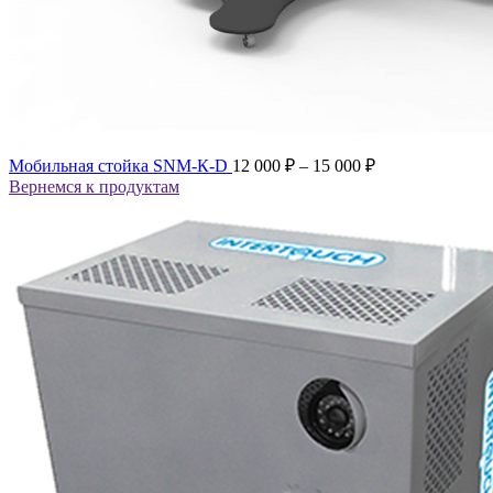
Мобильная стойка SNM-К-D
12 000
₽
–
15 000
₽
Вернемся к продуктам