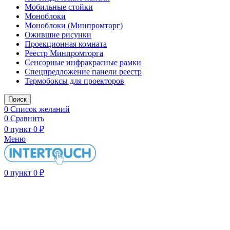
Мобильные стойки
Моноблоки
Моноблоки (Минпромторг)
Ожившие рисунки
Проекционная комната
Реестр Минпромторга
Сенсорные инфракрасные рамки
Спецпредложение панели реестр
Термобоксы для проекторов
Поиск
0
Список желаний
0
Сравнить
0
пункт
0
₽
Меню
0
пункт
0
₽