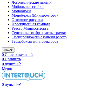
Логопедические панели
Мобильные стойки
Моноблоки
Моноблоки (Минпромторг)
Ожившие рисунки
Проекционная комната
Реестр Минпромторга
Сенсорные инфракрасные рамки
Спецпредложение панели реестр
Термобоксы для проекторов
Поиск
0
Список желаний
0
Сравнить
0
пункт
0
₽
Меню
0
пункт
0
₽