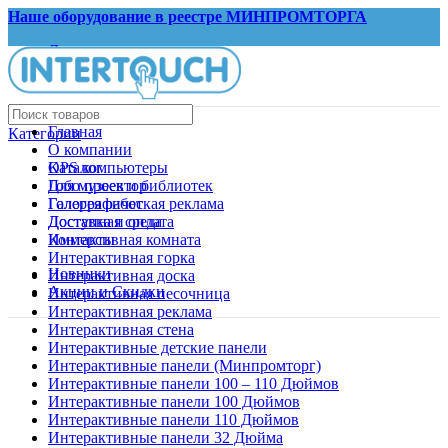
Наше оборудование в реестре МИНПРОМТОРГА
Документы
Запрос КП
Главная
Категории
О компании
OPS компьютеры
Каталог
Гобо проектор
Для музеев и библиотек
Голографическая реклама
Галерея работ
Доступная среда
Доставка и оплата
Иммерсивная комната
Контакты
Интерактивная горка
Новинки
Интерактивная доска
Акции и Скидки
Интерактивная песочница
Интерактивная реклама
Интерактивная стена
Интерактивные детские панели
Интерактивные панели (Минпромторг)
Интерактивные панели 100 – 110 Дюймов
Интерактивные панели 100 Дюймов
Интерактивные панели 110 Дюймов
Интерактивные панели 32 Дюйма