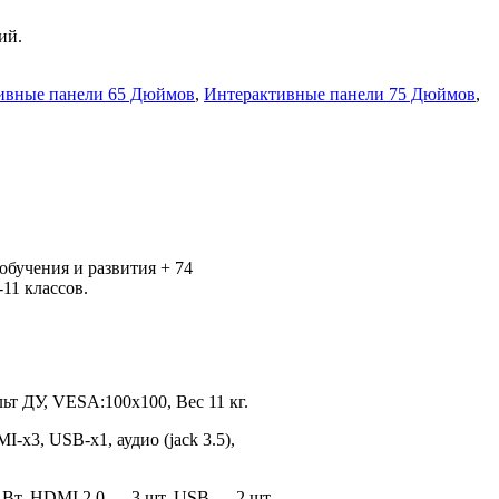
ий.
ивные панели 65 Дюймов
,
Интерактивные панели 75 Дюймов
,
обучения и развития + 74
11 классов.
ульт ДУ, VESA:100х100, Вес 11 кг.
I-х3, USB-х1, аудио (jack 3.5),
16 Вт, HDMI 2.0 — 3 шт, USB — 2 шт.,