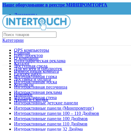
Наше оборудование в реестре МИНПРОМТОРГА
Документы
Запрос КП
Категории
OPS компьютеры
Главная
Гобо проектор
О компании
Голографическая реклама
Каталог
Доступная среда
Для музеев и библиотек
Иммерсивная комната
Галерея работ
Интерактивная горка
Доставка и оплата
Интерактивная доска
Контакты
Интерактивная песочница
Интерактивная реклама
Новинки
Интерактивная стена
Акции и Скидки
Интерактивные детские панели
Интерактивные панели (Минпромторг)
Интерактивные панели 100 – 110 Дюймов
Интерактивные панели 100 Дюймов
Интерактивные панели 110 Дюймов
Интерактивные панели 32 Дюйма