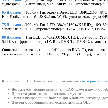
аудио (jack 3.5), антенный, VESA:400х200, цифровые тюнер
65 Дюймов
- (163 см). Тип экрана Direct LED, 3840х2160 (4K UH
BlueTooth, антенный, USBх2 шт, Wi-Fi, аудио выходы аудио S/P
75 Дюймов
- (190 см). Тип LED, 3840х2160 (4K UHD), 16:9, 60 Г
антенный, S/PDIF, цифровые тюнеры DVB-T, DVB-T2, DVB-C, 
86 Дюймов
- Тип LED, 3840х2160 (4K UHD), 16:9, 60 Гц, Угол о
S/PDIF, цифровые тюнеры DVB-T, DVB-T2, DVB-C, композитн
Опционально:
покраска в любой цвет по RAL. Отделка нержаве
стойка из каталога. Замена ПК i5(+20т.р.), i7 (+55т.р.); Замена
Компания InterTouch выпускает целую линейку
интерактивны
Детские обучающие панели (для ДОУ, школ и других уче
Презентационные (для выставок и музеев)
Специализированные панели (для кабинета логопеда, деф
Панели с особенными возможностями для ОВЗ