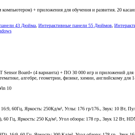
 компьютером) + приложения для обучения и развития. 20 касан
панели 43 Дюйма
,
Интерактивные панели 55 Дюймов
,
Интеракт
ndows
 Sensor Board» (4 варианта) + ПО 30 000 игр и приложений для 
ематике, алгебре, геометрии, физике, химии, английскому для 1-
Win 10
16:9, 60Гц, Яркость: 250Кд/м², Углы: 176 гр/176., Звук: 10 Вт, П
 60 Гц, Яркость: 250 Кд/м², Угол обзора: 178 гр., Звук 12 Вт, HDM
), 16:9, 60 Гц, Яркость: 300 Кд/м², Угол обзора: 178 гр., Звук 