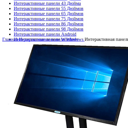
Интерактивные панели 43 Дюйма
Интерактивные панели 55 Дюймов
Интерактивные панели 65 Дюймов
Интерактивные панели 75 Дюймов
Интерактивные панели 86 Дюймов
Интерактивные панели 98 Дюймов
Интерактивные панели Android
Нажмите, чтобы увеличить
Интерактивные панели Windows
Главная
Интерактивные панели Windows
Интерактивная панел
Интерактивные панели на мобильной стойке
Интерактивные столы
Интерактивные столы (Минпромторг)
Интерактивный бар
Интерактивный бассейн
Интерактивный батут
Интерактивный бильярд
Интерактивный дисплей
Интерактивный пляж
Интерактивный пол "Играй и Развивайся"
Интерактивный пол активные игры
Интерактивный пол для обучения и развития
Интерактивный ресторан
Интерактивный скалодром
Интерактивный тир Master Gun
Интерактивный физкультурный игровой комплекс "Весел
Логопедические панели