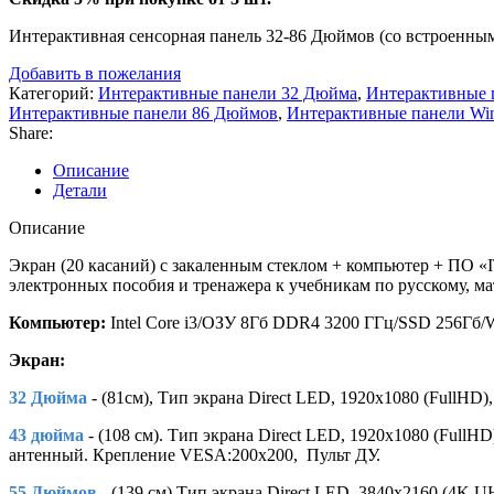
Интерактивная сенсорная панель 32-86 Дюймов (со встроенным
Добавить в пожелания
Категорий:
Интерактивные панели 32 Дюйма
,
Интерактивные 
Интерактивные панели 86 Дюймов
,
Интерактивные панели Wi
Share:
Описание
Детали
Описание
Экран (20 касаний) с закаленным стеклом + компьютер + ПО «IT
электронных пособия и тренажера к учебникам по русскому, мат
Компьютер
:
Intel Core i3/ОЗУ 8Гб DDR4 3200 ГГц/SSD 256Гб/
Экран:
32 Дюйма
- (81см), Тип экрана Direct LED, 1920х1080 (FullHD), 
43 дюйма
- (108 см). Тип экрана Direct LED, 1920х1080 (FullHD),
антенный. Крепление VESA:200х200, Пульт ДУ.
55 Дюймов
- (139 см).Тип экрана Direct LED, 3840х2160 (4K UHD