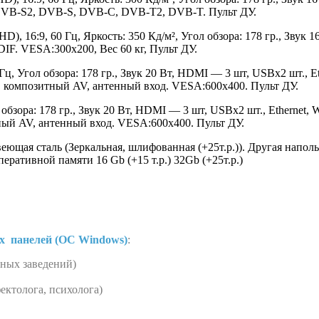
ы DVB-S2, DVB-S, DVB-C, DVB-T2, DVB-T. Пульт ДУ.
D), 16:9, 60 Гц, Яркость: 350 Кд/м², Угол обзора: 178 гр., Звук 1
DIF. VESA:300х200, Вес 60 кг, Пульт ДУ.
ц, Угол обзора: 178 гр., Звук 20 Вт, HDMI — 3 шт, USBх2 шт., Ethe
композитный AV, антенный вход. VESA:600х400. Пульт ДУ.
бзора: 178 гр., Звук 20 Вт, HDMI — 3 шт, USBх2 шт., Ethernet, Wi
ый AV, антенный вход. VESA:600х400. Пульт ДУ.
ющая сталь (Зеркальная, шлифованная (+25т.р.)). Другая напол
 оперативной памяти 16 Gb (+15 т.р.) 32Gb (+25т.р.)
х панелей (ОС Windows)
:
бных заведений)
ектолога, психолога)