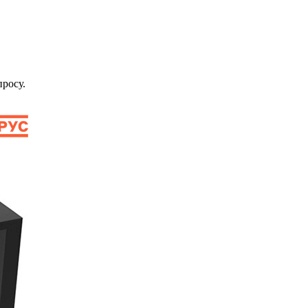
просу.