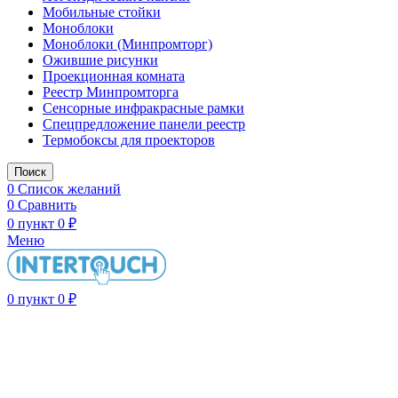
Мобильные стойки
Моноблоки
Моноблоки (Минпромторг)
Ожившие рисунки
Проекционная комната
Реестр Минпромторга
Сенсорные инфракрасные рамки
Спецпредложение панели реестр
Термобоксы для проекторов
Поиск
0
Список желаний
0
Сравнить
0
пункт
0
₽
Меню
0
пункт
0
₽