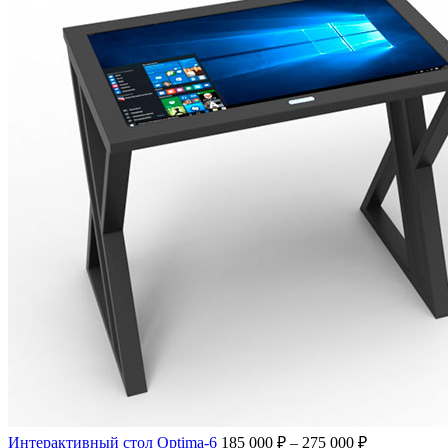
Интерактивный стол Optima-6
185 000
₽
–
275 000
₽