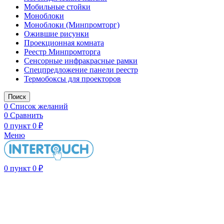
Мобильные стойки
Моноблоки
Моноблоки (Минпромторг)
Ожившие рисунки
Проекционная комната
Реестр Минпромторга
Сенсорные инфракрасные рамки
Спецпредложение панели реестр
Термобоксы для проекторов
Поиск
0
Список желаний
0
Сравнить
0
пункт
0
₽
Меню
0
пункт
0
₽
Нажмите, чтобы увеличить