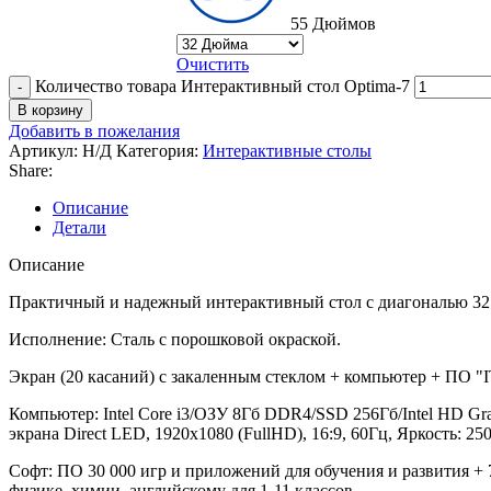
55 Дюймов
Очистить
Количество товара Интерактивный стол Optima-7
В корзину
Добавить в пожелания
Артикул:
Н/Д
Категория:
Интерактивные столы
Share:
Описание
Детали
Описание
Практичный и надежный интерактивный стол с диагональю 32 
Исполнение: Сталь с порошковой окраской.
Экран (20 касаний) с закаленным стеклом + компьютер + ПО "IT 
Компьютер: Intel Core i3/ОЗУ 8Гб DDR4/SSD 256Гб/Intel HD Grap
экрана Direct LED, 1920х1080 (FullHD), 16:9, 60Гц, Яркость: 250
Софт: ПО 30 000 игр и приложений для обучения и развития + 
физике, химии, английскому для 1-11 классов.