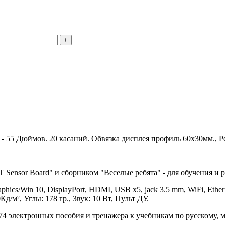
- 55 Дюймов. 20 касаний. Обвязка дисплея профиль 60х30мм., 
Sensor Board" и сборником "Веселые ребята" - для обучения и ра
hics/Win 10, DisplayPort, HDMI, USB х5, jack 3.5 mm, WiFi, Ethe
Кд/м², Углы: 178 гр., Звук: 10 Вт, Пульт ДУ.
74 электронных пособия и тренажера к учебникам по русскому, м